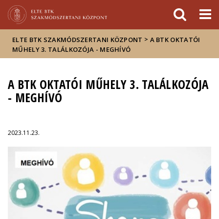
Események
ELTE a
Hírek
sajtóban
>
ELTE BTK SZAKMÓDSZERTANI KÖZPONT
A BTK OKTATÓI
MŰHELY 3. TALÁLKOZÓJA - MEGHÍVÓ
A BTK OKTATÓI MŰHELY 3. TALÁLKOZÓJA
- MEGHÍVÓ
2023.11.23.