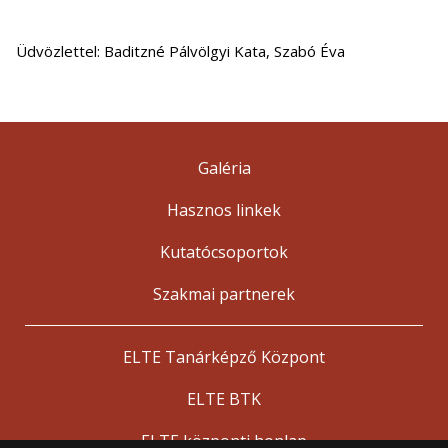
Üdvözlettel: Baditzné Pálvölgyi Kata, Szabó Éva
Galéria
Hasznos linkek
Kutatócsoportok
Szakmai partnerek
ELTE Tanárképző Központ
ELTE BTK
ELTE központi honlap