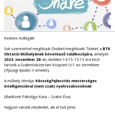
Kedves Kollégák!
Sok szeretettel meghívjuk Önöket/meghívunk Titeket a
BTK
Oktatói Műhelyének következő találkozójára
, amelyet
2023. november 28
-án, kedden 14.15-15.15 óra közt
tartunk a Szakmódszertani Központ II/1-es termében
(Ifjúsági épület II emelet).
A műhely témája:
Készségfejlesztés mesterséges
intelligenciával (nem csak) nyelvszakosoknak
(Baditzné Pálvölgyi Kata – Szabó Éva)
Nagyon várunk mindenkit, aki el tud jönni.