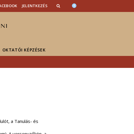
ACEBOOK
JELENTKEZÉS
OKTATÓI KÉPZÉSEK
ulót, a Tanulás- és
rem). A versenyzőkön, a