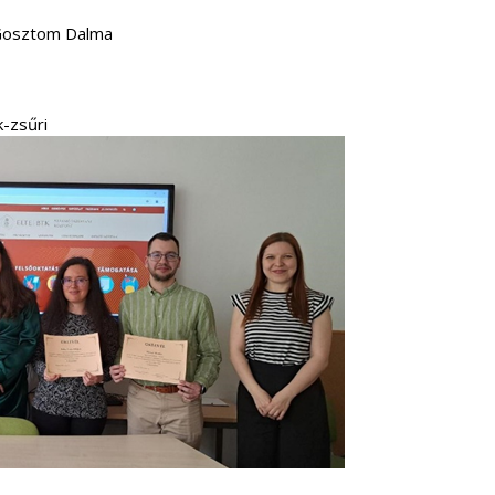
 Gosztom Dalma
zetők-zsűri