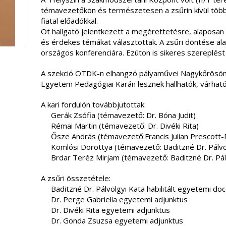
témavezetőkön és természetesen a zsűrin kívül többe
fiatal előadókkal.
Öt hallgató jelentkezett a megérettetésre, alaposan 
és érdekes témákat választottak. A zsűri döntése al
országos konferenciára. Ezúton is sikeres szereplést 
A szekció OTDK-n elhangzó pályaművei Nagykőrösön,
Egyetem Pedagógiai Karán lesznek hallhatók, várható
A kari fordulón továbbjutottak:
Gerák Zsófia (témavezető: Dr. Bóna Judit)
Rémai Martin (témavezető: Dr. Divéki Rita)
Ősze András (témavezető:Francis Julian Prescott-P
Komlósi Dorottya (témavezető: Baditzné Dr. Pálvölgy
Brdar Teréz Mirjam (témavezető: Baditzné Dr. Pálv
A zsűri összetétele:
Baditzné Dr. Pálvölgyi Kata habilitált egyetemi doc
Dr. Perge Gabriella egyetemi adjunktus
Dr. Divéki Rita egyetemi adjunktus
Dr. Gonda Zsuzsa egyetemi adjunktus