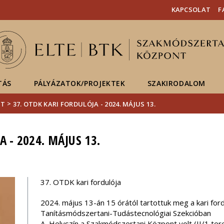
Események
ELTE a
Hírek
KAPCSOLAT
F
sajtóban
TÁS
PÁLYÁZATOK/PROJEKTEK
SZAKIRODALOM
>
NT
37. OTDK KARI FORDULÓJA - 2024. MÁJUS 13.
 - 2024. MÁJUS 13.
37. OTDK kari fordulója
2024. május 13-án 15 órától tartottuk meg a kari ford
Tanításmódszertani-Tudástecnológiai Szekcióban
A H​​elyszín a Szakmódszertani Központ volt (II/1 te