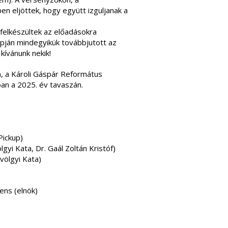
n eljöttek, hogy együtt izguljanak a
felkészültek az előadásokra
apján mindegyikük továbbjutott az
kívánunk nekik!
 a Károli Gáspár Református
an a 2025. év tavaszán.
ickup)
i Kata, Dr. Gaál Zoltán Kristóf)
ölgyi Kata)
ens (elnök)