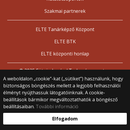
Szakmai partnerek
ELTE Tanárképző Központ
ELTE BTK
ELTE központi honlap
© 2025 Eötvös Loránd Tudományegyetem
Minden jog fenntartva.
A weboldalon „cookie”-kat („sütiket”) használunk, hogy
1053 Budapest, Egyetem tér 1–3.
biztonságos böngészés mellett a legjobb felhasználói
Központi telefonszám: +36 1 411 6500
élményt nyújthassuk látogatóinknak. A cookie-
Webfejlesztés:
beállítások bármikor megváltoztathatók a böngésző
beállításaiban.
További információ
Elfogadom