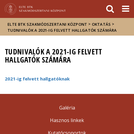
Események
ELTE a
Hírek
sajtóban
>
>
ELTE BTK SZAKMÓDSZERTANI KÖZPONT
OKTATÁS
TUDNIVALÓK A 2021-IG FELVETT HALLGATÓK SZÁMÁRA
TUDNIVALÓK A 2021-IG FELVETT
HALLGATÓK SZÁMÁRA
2021-ig felvett hallgatóknak
Galéria
Hasznos linkek
Kutatócsoportok