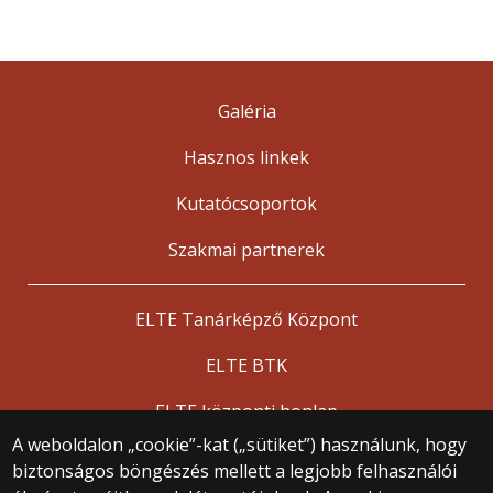
Galéria
Hasznos linkek
Kutatócsoportok
Szakmai partnerek
ELTE Tanárképző Központ
ELTE BTK
ELTE központi honlap
A weboldalon „cookie”-kat („sütiket”) használunk, hogy
biztonságos böngészés mellett a legjobb felhasználói
© 2025 Eötvös Loránd Tudományegyetem