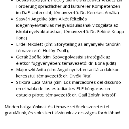
Förderung sprachlicher und kultureller Kompetenzen
im DaF-Unterricht; témavezető: Dr. Kerekes Amália)
Sasvári Angelika (cím: A két féltelkés
idegennyelvtanulás megvalósulásának vizsgálata az
iskolai nyelvoktatásban; témavezető: Dr. Feldné Knapp
Ilona)
Erdei Nikolett (cím: Storytelling az anyanyelvi tanórán;
témavezető: Hollóy Zsolt);
Gerák Zsófia (cím: Szövegolvasási stratégiák az
életkor függvényében; témavezető: dr. Bóna Judit)
Majorszki Anita (cím: Angol nyelvtan tanítása dalokon
keresztül; témavezető: dr. Divéki Rita)
Szikora Luca Mária (cím: Los marcadores del discurso
en el habla de los estudiantes ELE húngaros: un
estudio piloto; témavezető: dr. Gaál Zoltán Kristóf)
Minden hallgatónknak és témavezetőnek szeretettel
gratulálunk, és sok sikert kívánunk az országos fordulóban!