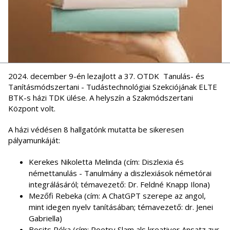
2024. december 9-én lezajlott a 37. OTDK Tanulás- és
Tanításmódszertani - Tudástechnológiai Szekciójának ELTE
BTK-s házi TDK ülése. A helyszín a Szakmódszertani
Központ volt.
A házi védésen 8 hallgatónk mutatta be sikeresen
pályamunkáját:
Kerekes Nikoletta Melinda (cím: Diszlexia és
némettanulás - Tanulmány a diszlexiások németórai
integrálásáról; témavezető: Dr. Feldné Knapp Ilona)
Mezőfi Rebeka (cím: A ChatGPT szerepe az angol,
mint idegen nyelv tanításában; témavezető: dr. Jenei
Gabriella)
Bosits Réka (cím: Poetry Slam als kreativer Ansatz zur