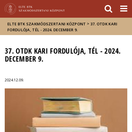
Események
ELTE a
Hírek
sajtóban
>
ELTE BTK SZAKMÓDSZERTANI KÖZPONT
37. OTDK KARI
FORDULÓJA, TÉL - 2024. DECEMBER 9.
37. OTDK KARI FORDULÓJA, TÉL - 2024.
DECEMBER 9.
2024.12.09.