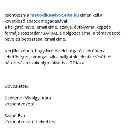
Jelentkezni a
metodika@btk.elte.hu
címen kell a
következő adatok megadásával:
a hallgató neve, email címe, szakja, évfolyama, képzés
formája (osztatlan/BA/MA), a dolgozat címe, a témavezető
neve és beosztása, email címe.
Kérjük szépen, hogy hirdessék hallgatóik körében a
lehetőséget, támogassák a hallgatók jelentkezését, és
bátorítsák a szakdolgozóikat is a TDK-ra.
Üdvözlettel,
Baditzné Pálvölgyi Kata
központvezető
Szabó Éva
központvezető-helyettes