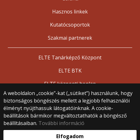
Hasznos linkek
Kutatócsoportok
Szakmai partnerek
ELTE Tanárképző Központ
ELTE BTK
ELTE központi honlap
A weboldalon „cookie”-kat („sütiket”) használunk, hogy
biztonságos böngészés mellett a legjobb felhasználói
© 2025 Eötvös Loránd Tudományegyetem
élményt nyújthassuk látogatóinknak. A cookie-
Minden jog fenntartva.
beállítások bármikor megváltoztathatók a böngésző
1053 Budapest, Egyetem tér 1–3.
Központi telefonszám: +36 1 411 6500
beállításaiban.
További információ
Webfejlesztés:
Elfogadom