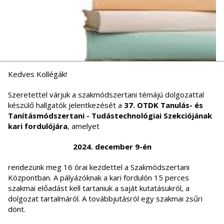
Kedves Kollégák!
Szeretettel várjuk a szakmódszertani témájú dolgozattal
készülő hallgatók jelentkezését a
37. OTDK Tanulás- és
Tanításmódszertani - Tudástechnológiai Szekciójának
kari fordulójára
, amelyet
2024.
december
9-én
rendezünk meg 16 órai kezdettel a Szakmódszertani
Központban. A pályázóknak a kari fordulón 15 perces
szakmai előadást kell tartaniuk a saját kutatásukról, a
dolgozat tartalmáról. A továbbjutásról egy szakmai zsűri
dönt.