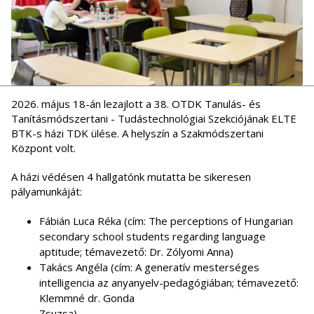
2026. május 18-án lezajlott a 38. OTDK Tanulás- és
Tanításmódszertani - Tudástechnológiai Szekciójának ELTE
BTK-s házi TDK ülése. A helyszín a Szakmódszertani
Központ volt.
A házi védésen 4 hallgatónk mutatta be sikeresen
pályamunkáját:
Fábián Luca Réka (cím: The perceptions of Hungarian
secondary school students regarding language
aptitude; témavezető: Dr. Zólyomi Anna)
Takács Angéla (cím: A generatív mesterséges
intelligencia az anyanyelv-pedagógiában; témavezető:
Klemmné dr. Gonda
Zsuzsa)