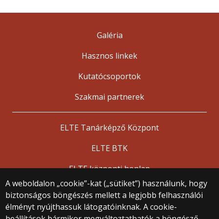
Galéria
Hasznos linkek
Kutatócsoportok
Szakmai partnerek
ELTE Tanárképző Központ
ELTE BTK
ELTE központi honlap
A weboldalon „cookie”-kat („sütiket”) használunk, hogy
biztonságos böngészés mellett a legjobb felhasználói
© 2025 Eötvös Loránd Tudományegyetem
élményt nyújthassuk látogatóinknak. A cookie-
Minden jog fenntartva.
beállítások bármikor megváltoztathatók a böngésző
1053 Budapest, Egyetem tér 1–3.