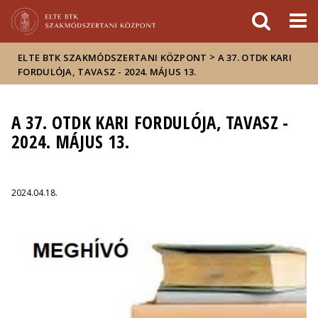
Események
ELTE a
Hírek
sajtóban
>
ELTE BTK SZAKMÓDSZERTANI KÖZPONT
A 37. OTDK KARI
FORDULÓJA, TAVASZ - 2024. MÁJUS 13.
A 37. OTDK KARI FORDULÓJA, TAVASZ -
2024. MÁJUS 13.
2024.04.18.